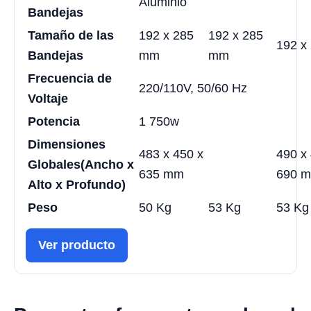
Aluminio
Bandejas
Tamaño de las
192 x 285
192 x 285
192 x
Bandejas
mm
mm
Frecuencia de
220/110V, 50/60 Hz
Voltaje
Potencia
1 750w
Dimensiones
483 x 450 x
490 x
Globales
(Ancho x
635 mm
690 
Alto x Profundo)
Peso
50 Kg
53 Kg
53 Kg
Ver producto