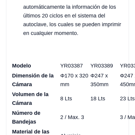
automáticamente la información de los
últimos 20 ciclos en el sistema del
autoclave, los cuales se pueden imprimir
en cualquier momento.
Modelo
YR03387
YR03389
YR03
Dimensión de la
Φ170 x 320
Φ247 x
Φ247 
Cámara
mm
350mm
450m
Volumen de la
8 Lts
18 Lts
23 Lts
Cámara
Número de
2 / Max. 3
3 / Ma
Bandejas
Material de las