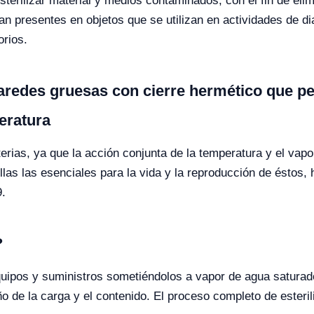
terilizar material y medios contaminados, con el fin de elim
n presentes en objetos que se utilizan en actividades de dia
orios.
paredes gruesas con cierre hermético que pe
peratura
terias, ya que la acción conjunta de la temperatura y el vapo
llas las esenciales para la vida y la reproducción de éstos,
9.
?
quipos y suministros sometiéndolos a vapor de agua saturad
o de la carga y el contenido. El proceso completo de esteri