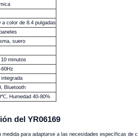
ímica
D a color de 8.4 pulgadas
paneles
asma, suero
10 minutos
0-60Hz
 integrada
, Bluetooth
30℃, Humedad 40-80%
ión del YR06169
medida para adaptarse a las necesidades específicas de cad