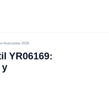
ones Avanzadas 2026
til YR06169:
 y