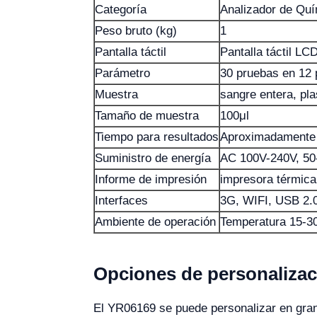
Categoría
Analizador de Qu
Peso bruto (kg)
1
Pantalla táctil
Pantalla táctil LC
Parámetro
30 pruebas en 12 
Muestra
sangre entera, pl
Tamaño de muestra
100μl
Tiempo para resultados
Aproximadamente 
Suministro de energía
AC 100V-240V, 5
Informe de impresión
impresora térmica
Interfaces
3G, WIFI, USB 2.0
Ambiente de operación
Temperatura 15-
Opciones de personalizac
El YR06169 se puede personalizar en gran 