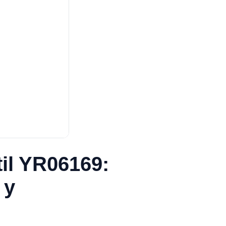
til YR06169:
 y