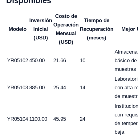
Disponibles
Costo de
Inversión
Tiempo de
Operación
Modelo
Inicial
Recuperación
Mejor 
Mensual
(USD)
(meses)
(USD)
Almacena
YR05102
450.00
21.66
10
básico de
muestras
Laborator
YR05103
885.00
25.44
14
con alta r
de muest
Institucio
con requis
YR05104
1100.00
45.95
24
de temper
baja