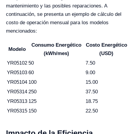
mantenimiento y las posibles reparaciones. A
continuación, se presenta un ejemplo de cálculo del
costo de operación mensual para los modelos
mencionados:
Consumo Energético
Costo Energético
Modelo
(kWh/mes)
(USD)
YR05102
50
7.50
YR05103
60
9.00
YR05104
100
15.00
YR05314
250
37.50
YR05313
125
18.75
YR05315
150
22.50
Impacto de la Eficiencia