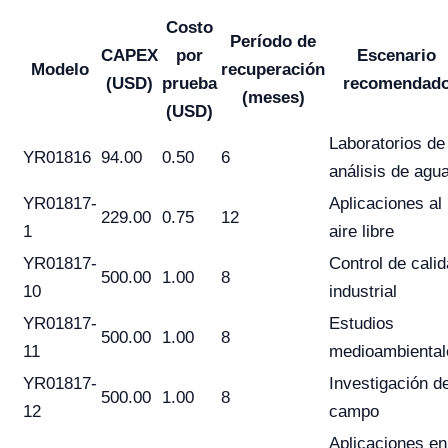
Costo
Período de
CAPEX
por
Escenario
Modelo
recuperación
(USD)
prueba
recomendad
(meses)
(USD)
Laboratorios de
YR01816
94.00
0.50
6
análisis de agu
YR01817-
Aplicaciones al
229.00
0.75
12
1
aire libre
YR01817-
Control de cali
500.00
1.00
8
10
industrial
YR01817-
Estudios
500.00
1.00
8
11
medioambiental
YR01817-
Investigación d
500.00
1.00
8
12
campo
Aplicaciones en