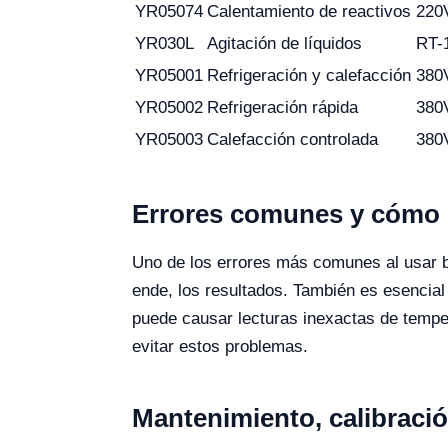
YR05074
Calentamiento de reactivos
220
YR030L
Agitación de líquidos
RT-
YR05001
Refrigeración y calefacción
380
YR05002
Refrigeración rápida
380
YR05003
Calefacción controlada
380
Errores comunes y cómo e
Uno de los errores más comunes al usar b
ende, los resultados. También es esencial
puede causar lecturas inexactas de temper
evitar estos problemas.
Mantenimiento, calibració