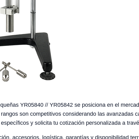
Pequeñas YR05840 // YR05842 se posiciona en el mercad
rangos son competitivos considerando las avanzadas cara
específicos y solicita tu cotización personalizada a trav
ción, accesorios, logística, garantías y disponibilidad te