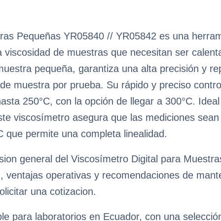
stras Pequeñas YR05840 // YR05842 es una herrami
la viscosidad de muestras que necesitan ser calent
uestra pequeña, garantiza una alta precisión y rep
 de muestra por prueba. Su rápido y preciso contr
ta 250°C, con la opción de llegar a 300°C. Ideal
ste viscosímetro asegura que las mediciones sean f
C que permite una completa linealidad.
sion general del Viscosímetro Digital para Muestr
n, ventajas operativas y recomendaciones de manteni
licitar una cotizacion.
ble para laboratorios en Ecuador, con una selecci