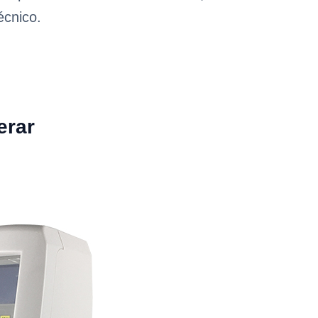
écnico.
erar