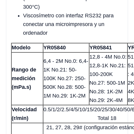
300°C)
Viscosímetro con interfaz RS232 para
conectar una microimpresora y un
ordenador
Modelo
YR05840
YR05841
Y
12,8 - 4M No.0:
51
6,4 - 2M No.0: 6,4-
12,8-1K No.21:
51
Rango de
1K No.21: 50-
100-200K
: 
medición
100K No.27: 250-
No.27: 500-1M
2K
(mPa.s)
500K No.28: 500-
No.28: 1K-2M
4K
1M No.29: 1K-2M
No.29: 2K-4M
8K
Velocidad
0.5/1/2/2.5/4/5/10/15/20/25/30/40/50/
(r/min)
Total 18
21, 27, 28, 29# (configuración están