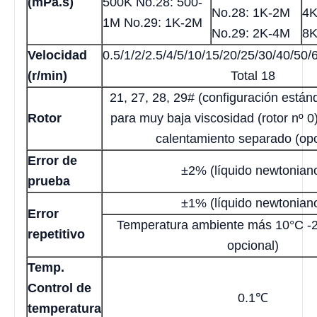
(mPa.s)
500K No.28: 500-
No.28: 1K-2M
4K
1M No.29: 1K-2M
No.29: 2K-4M
8K
Velocidad
0.5/1/2/2.5/4/5/10/15/20/25/30/40/50/
(r/min)
Total 18
21, 27, 28, 29# (configuración están
Rotor
para muy baja viscosidad (rotor nº 0
calentamiento separado (opc
Error de
±2% (líquido newtonian
prueba
±1% (líquido newtonian
Error
Temperatura ambiente más 10°C -
repetitivo
opcional)
Temp.
Control de
0.1℃
temperatura