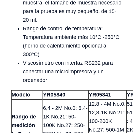
muestra, el tamaño de muestra necesario
para la prueba es muy pequeño, de 15-
20 ml.
Rango de control de temperatura:
Temperatura ambiente más 10°C -250°C
(horno de calentamiento opcional a
300°C)
Viscosímetro con interfaz RS232 para
conectar una microimpresora y un
ordenador
Modelo
YR05840
YR05841
Y
12,8 - 4M No.0:
51
6,4 - 2M No.0: 6,4-
12,8-1K No.21:
51
Rango de
1K No.21: 50-
100-200K
: 
medición
100K No.27: 250-
No.27: 500-1M
2K