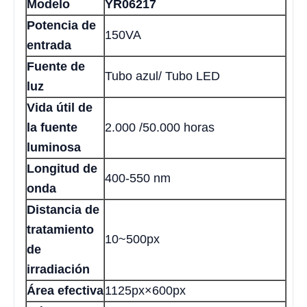
Modelo
YR06217
Potencia de
150VA
entrada
Fuente de
Tubo azul/ Tubo LED
luz
Vida útil de
la fuente
2.000 /50.000 horas
luminosa
Longitud de
400-550 nm
onda
Distancia de
tratamiento
10~500px
de
irradiación
Área efectiva
1125px×600px