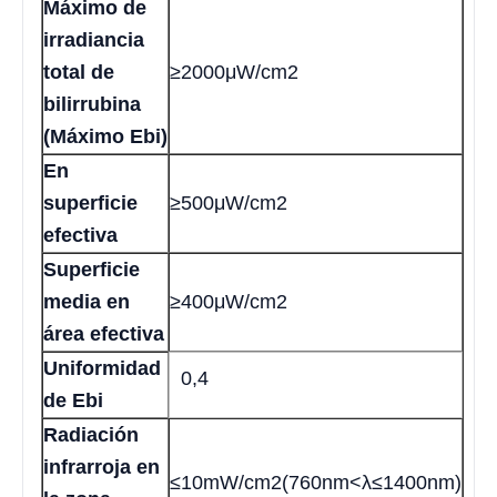
Máximo de
irradiancia
total de
≥2000μW/cm2
bilirrubina
(Máximo Ebi)
En
superficie
≥500μW/cm2
efectiva
Superficie
media en
≥400μW/cm2
área efectiva
Uniformidad
0,4
de Ebi
Radiación
infrarroja en
≤10mW/cm2(760nm<λ≤1400nm)