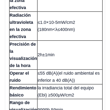
la zona
efectiva
Radiación
ultravioleta
≤1.0×10-5mW/cm2
en la zona
(180nm<λ≤400nm)
efectiva
Precisión de
la
2h±1min
visualización
de la hora
Operar el
≤55 dB(A)(el ruido ambiental es
ruido
inferior a 40 dB(A))
Rendimiento
la irradiancia total del equipo
básico
(Ebi) ≥500μW/cm2
Rango de
visualización
9999h 59min