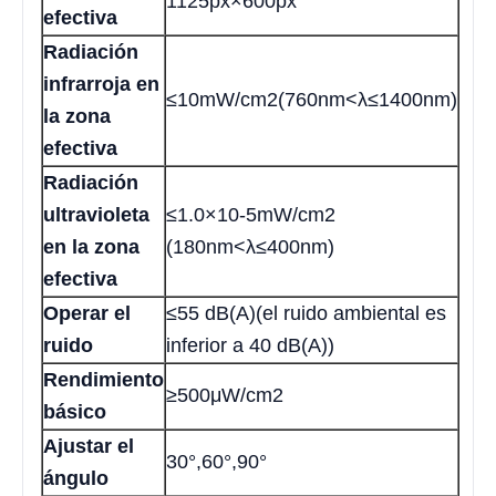
1125px×600px
efectiva
Radiación
infrarroja en
≤10mW/cm2(760nm<λ≤1400nm)
la zona
efectiva
Radiación
ultravioleta
≤1.0×10-5mW/cm2
en la zona
(180nm<λ≤400nm)
efectiva
Operar el
≤55 dB(A)(el ruido ambiental es
ruido
inferior a 40 dB(A))
Rendimiento
≥500μW/cm2
básico
Ajustar el
30°,60°,90°
ángulo