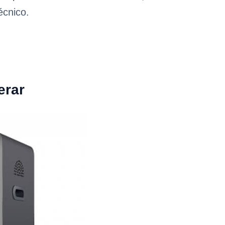
écnico.
erar