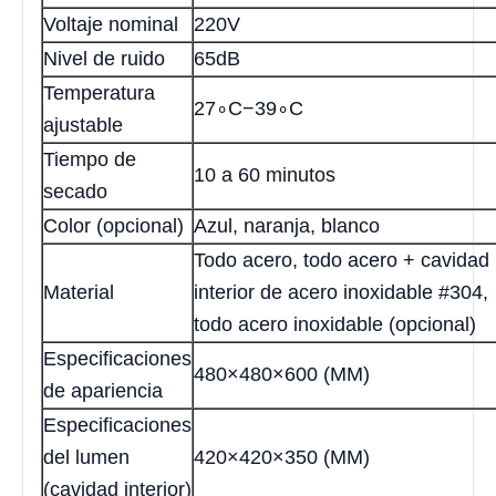
Voltaje nominal
220V
Nivel de ruido
65dB
Temperatura
27∘C−39∘C
ajustable
Tiempo de
10 a 60 minutos
secado
Color (opcional)
Azul, naranja, blanco
Todo acero, todo acero + cavidad
Material
interior de acero inoxidable #304,
todo acero inoxidable (opcional)
Especificaciones
480×480×600 (MM)
de apariencia
Especificaciones
del lumen
420×420×350 (MM)
(cavidad interior)