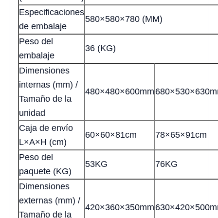
Especificaciones
580×580×780 (MM)
de embalaje
Peso del
36 (KG)
embalaje
Dimensiones
internas (mm) /
480×480×600mm
680×530×630
Tamaño de la
unidad
Caja de envío
60×60×81cm
78×65×91cm
L×A×H (cm)
Peso del
53KG
76KG
paquete (KG)
Dimensiones
externas (mm) /
420×360×350mm
630×420×500
Tamaño de la