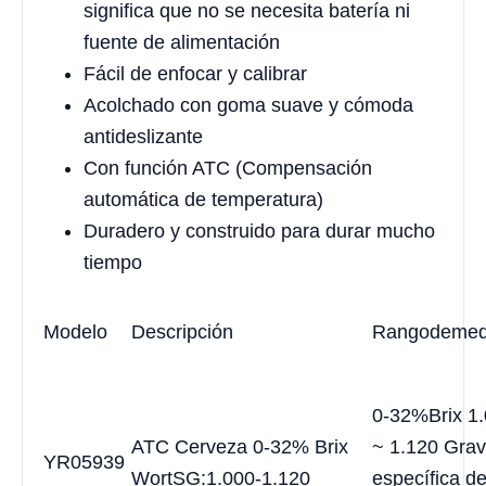
significa que no se necesita batería ni
fuente de alimentación
Fácil de enfocar y calibrar
Acolchado con goma suave y cómoda
antideslizante
Con función ATC (Compensación
automática de temperatura)
Duradero y construido para durar mucho
tiempo
Modelo
Descripción
Rango
de
med
0-32%Brix 1
ATC Cerveza 0-32% Brix
~ 1.120 Gra
YR05939
WortSG:1.000-1.120
específica de