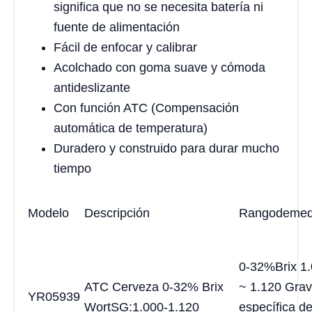
significa que no se necesita batería ni
fuente de alimentación
Fácil de enfocar y calibrar
Acolchado con goma suave y cómoda
antideslizante
Con función ATC (Compensación
automática de temperatura)
Duradero y construido para durar mucho
tiempo
Modelo
Descripción
Rango
de
med
0-32%Brix 1
ATC Cerveza 0-32% Brix
~ 1.120 Gra
YR05939
WortSG:1.000-1.120
específica de