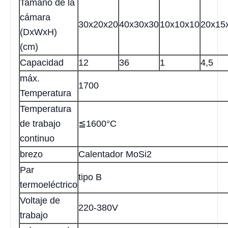
Tamaño de la
cámara
30x20x20
40x30x30
10x10x10
20x15
(DxWxH)
(cm)
Capacidad
12
36
1
4,5
máx.
1700
Temperatura
Temperatura
de trabajo
≦1600°C
continuo
brezo
Calentador MoSi2
Par
tipo B
termoeléctrico
Voltaje de
220-380V
trabajo