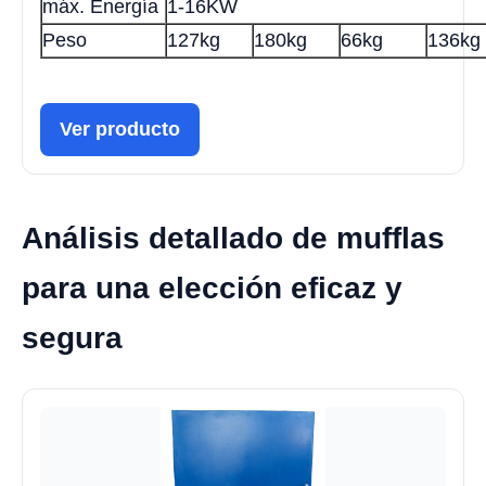
máx. Energía
1-16KW
Peso
127kg
180kg
66kg
136kg
Ver producto
Análisis detallado de mufflas
para una elección eficaz y
segura