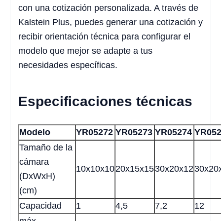
con una cotización personalizada. A través de
Kalstein Plus, puedes generar una cotización y
recibir orientación técnica para configurar el
modelo que mejor se adapte a tus
necesidades específicas.
Especificaciones técnicas
Modelo
YR05272
YR05273
YR05274
YR052
Tamaño de la
cámara
10x10x10
20x15x15
30x20x12
30x20
(DxWxH)
(cm)
Capacidad
1
4,5
7,2
12