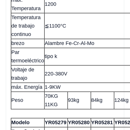
máx.
1200
Temperatura
Temperatura
de trabajo
≦1100°C
continuo
brezo
Alambre Fe-Cr-Al-Mo
Par
tipo k
termoeléctrico
Voltaje de
220-380V
trabajo
máx. Energía
1-9KW
70KG
Peso
93kg
84kg
124kg
11KG
Modelo
YR05279
YR05280
YR05281
YR052