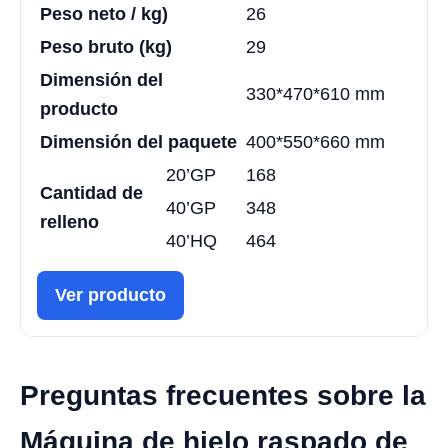
Peso neto / kg)
26
Peso bruto (kg)
29
Dimensión del
330*470*610 mm
producto
Dimensión del paquete
400*550*660 mm
20’GP
168
Cantidad de
40’GP
348
relleno
40’HQ
464
Ver producto
Preguntas frecuentes sobre la
Máquina de hielo raspado de