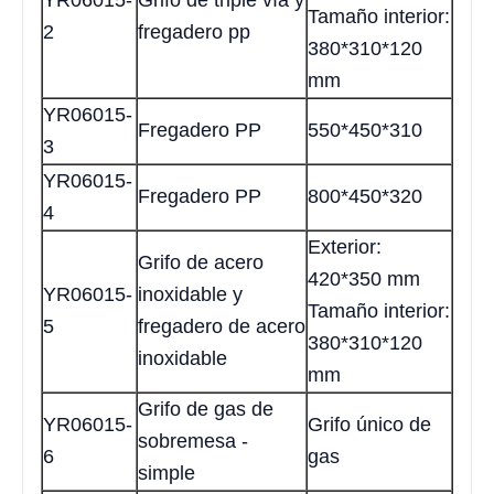
YR06015-
Grifo de triple vía y
Tamaño interior:
2
fregadero pp
380*310*120
mm
YR06015-
Fregadero PP
550*450*310
3
YR06015-
Fregadero PP
800*450*320
4
Exterior:
Grifo de acero
420*350 mm
YR06015-
inoxidable y
Tamaño interior:
5
fregadero de acero
380*310*120
inoxidable
mm
Grifo de gas de
YR06015-
Grifo único de
sobremesa -
6
gas
simple