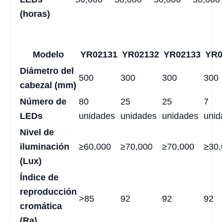
(horas)
Modelo
YR02131
YR02132
YR02133
YR0
Diámetro del
500
300
300
300
cabezal (mm)
Número de
80
25
25
7
LEDs
unidades
unidades
unidades
unid
Nivel de
iluminación
≥60,000
≥70,000
≥70,000
≥30
(Lux)
Índice de
reproducción
>85
92
92
92
cromática
(Ra)