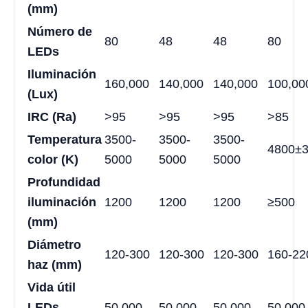
(mm)
Número de
80
48
48
80
LEDs
Iluminación
160,000
140,000
140,000
100,00
(Lux)
IRC (Ra)
>95
>95
>95
>85
Temperatura
3500-
3500-
3500-
4800±
color (K)
5000
5000
5000
Profundidad
iluminación
1200
1200
1200
≥500
(mm)
Diámetro
120-300
120-300
120-300
160-22
haz (mm)
Vida útil
LEDs
50,000
50,000
50,000
50,000