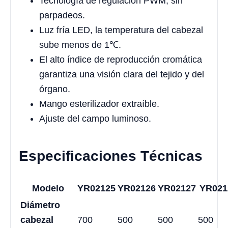
Tecnología de regulación PWM, sin
parpadeos.
Luz fría LED, la temperatura del cabezal
sube menos de 1℃.
El alto índice de reproducción cromática
garantiza una visión clara del tejido y del
órgano.
Mango esterilizador extraíble.
Ajuste del campo luminoso.
Especificaciones Técnicas
Modelo
YR02125
YR02126
YR02127
YR021
Diámetro
cabezal
700
500
500
500