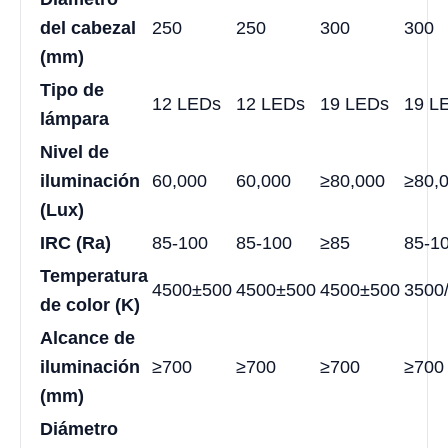
del cabezal
250
250
300
300
(mm)
Tipo de
12 LEDs
12 LEDs
19 LEDs
19 L
lámpara
Nivel de
iluminación
60,000
60,000
≥80,000
≥80,
(Lux)
IRC (Ra)
85-100
85-100
≥85
85-1
Temperatura
4500±500
4500±500
4500±500
3500
de color (K)
Alcance de
iluminación
≥700
≥700
≥700
≥700
(mm)
Diámetro