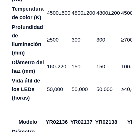
Temperatura
4500±500
4800±200
4800±200
450
de color (K)
Profundidad
de
≥500
300
300
≥70
iluminación
(mm)
Diámetro del
160-220
150
150
100
haz (mm)
Vida útil de
los LEDs
50,000
50,000
50,000
≥40
(horas)
Modelo
YR02136
YR02137
YR02138
Y
Diámetro