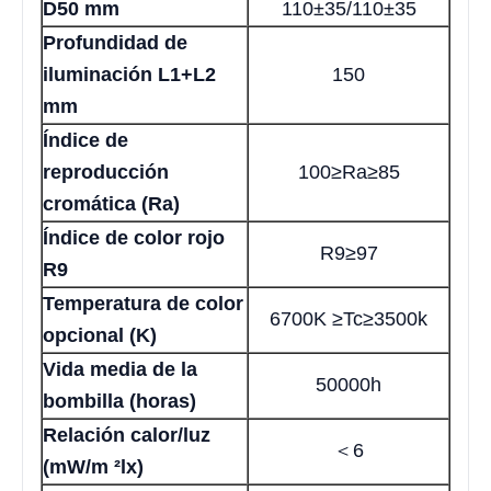
D50 mm
110±35/110±35
Profundidad de
iluminación L1+L2
150
mm
Índice de
reproducción
100≥Ra≥85
cromática (Ra)
Índice de color rojo
R9≥97
R9
Temperatura de color
6700K ≥Tc≥3500k
opcional (K)
Vida media de la
50000h
bombilla (horas)
Relación calor/luz
＜6
(mW/m ²lx)