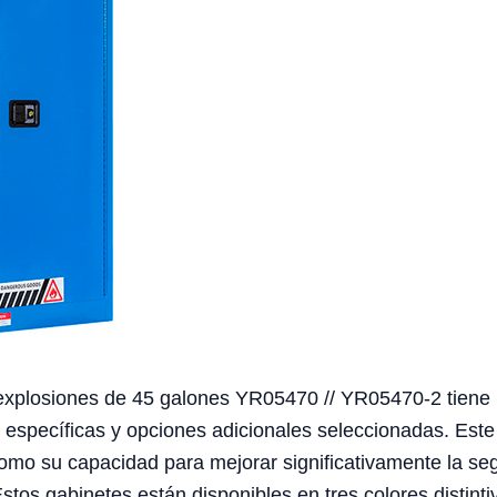
explosiones de 45 galones YR05470 // YR05470-2 tiene 
específicas y opciones adicionales seleccionadas. Este r
 como su capacidad para mejorar significativamente la s
stos gabinetes están disponibles en tres colores distintiv