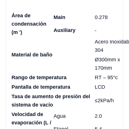
Área de
Main
0.278
condensación
Auxiliary
-
(m ')
Acero Inoxidab
304
Material de baño
Ø300mm x
170mm
Rango de temperatura
RT – 95°c
Pantalla de temperatura
LCD
Tasa de aumento de presión del
≤2kPa/h
sistema de vacío
Velocidad de
Agua
2.0
evaporación (L /
Etanol
5.4