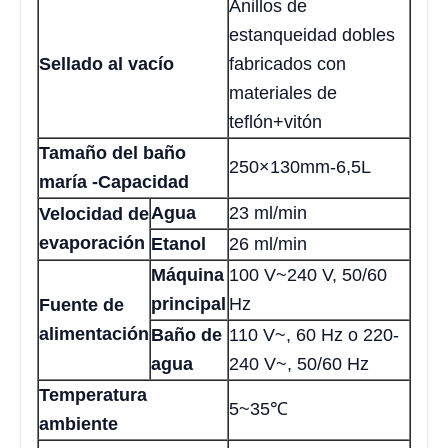
Anillos de
estanqueidad dobles
Sellado al vacío
fabricados con
materiales de
teflón+vitón
Tamaño del baño
250×130mm-6,5L
maría -Capacidad
Agua
23 ml/min
Velocidad de
evaporación
Etanol
26 ml/min
Máquina
100 V~240 V, 50/60
principal
Hz
Fuente de
alimentación
Baño de
110 V~, 60 Hz o 220-
agua
240 V~, 50/60 Hz
Temperatura
5~35℃
ambiente