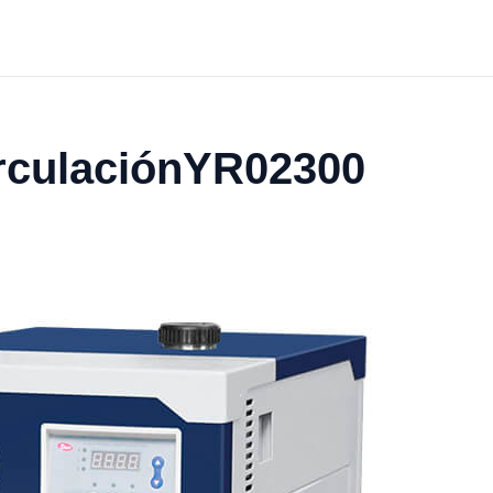
irculaciónYR02300