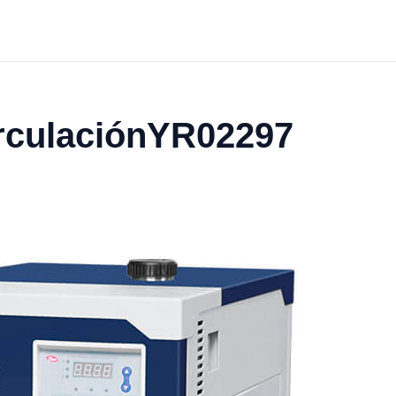
irculaciónYR02297