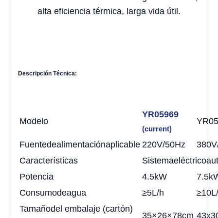
alta eficiencia térmica, larga vida útil.
Descripción
T
écnica:
YR05969
Modelo
YR05
(current)
Fuente
de
alimentación
aplicable
220V/50Hz
380V
Características
Sistema
eléctrico
au
Potencia
4.5kW
7.5k
Consumo
de
agua
≥5L/h
≥10L
Tamaño
del
embalaje
(cartón)
35×26×78cm
43x3