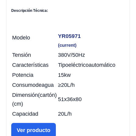
Descripción Técnica:
YR05971
Modelo
(current)
Tensión
380V/50Hz
Características
Tipo
eléctrico
automático
Potencia
15kw
Consumo
de
agua
≥20L/h
Dimensión
(cartón)
51x36x80
(cm)
Capacidad
20L/h
Ver producto