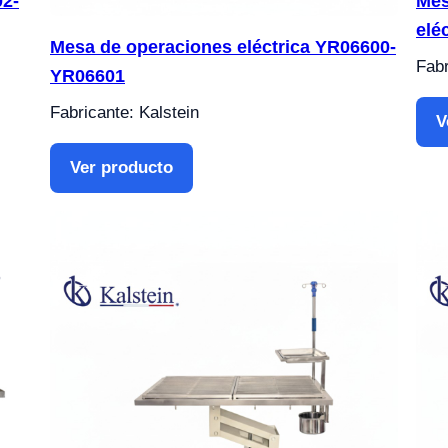
2-
Mes
elé
Mesa de operaciones eléctrica YR06600-
Fabr
YR06601
Fabricante: Kalstein
V
Ver producto