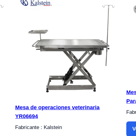
Mes
Par
Mesa de operaciones veterinaria
Fabr
YR06694
Fabricante : Kalstein
V