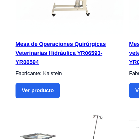
Mesa de Operaciones Quirúrgicas
Mes
Veterinarias Hidráulica YR06593-
vet
YR06594
YR
Fabricante: Kalstein
Fabr
Ver producto
V