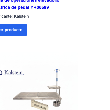
a de operaciones elevadora
ctrica de pedal YR06599
icante: Kalstein
er producto