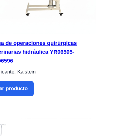
a de operaciones quirúrgicas
erinarias hidráulica YR06595-
06596
icante: Kalstein
er producto