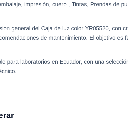
, embalaje, impresión, cuero , Tintas, Prendas de pun
ion general del Caja de luz color YR05520, con cri
ecomendaciones de mantenimiento. El objetivo es fa
ble para laboratorios en Ecuador, con una selecci
écnico.
erar