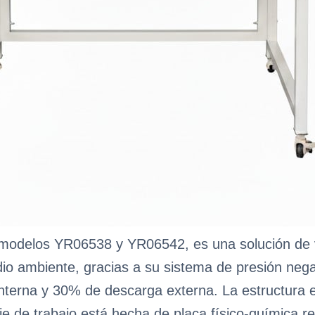
, modelos YR06538 y YR06542, es una solución de 
dio ambiente, gracias a su sistema de presión negat
 interna y 30% de descarga externa. La estructura 
icie de trabajo está hecha de placa físico-química re