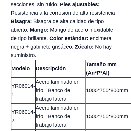
secciones, sin ruido.
Pies ajustables:
Resistencia a la corrosión de alta resistencia
Bisagra:
Bisagra de alta calidad de tipo
abierto.
Mango:
Mango de acero inoxidable
de tipo brillante.
Color estándar:
encimera
negra + gabinete grisáceo.
Zócalo:
No hay
suministro.
Tamaño mm
Modelo
Descripción
(An*P*Al)
Acero laminado en
YR06014-
frío - Banco de
1000*750*800mm
1
trabajo lateral
Acero laminado en
YR06014-
frío - Banco de
1500*750*800mm
2
trabajo lateral