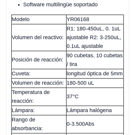
Software multilingüe soportado
Modelo
YR06168
R1: 180-450uL, 0. 1uL
Volumen del reactivo:
ajustable R2: 3-250uL,
0.1uL ajustable
90 cubetas, 10 cubetas
Posición de reacción:
/ tira
Cuveta:
longitud óptica de 5mm
Volumen de reacción:
180-500 uL
Temperatura de
37°C
reacción:
Lámpara:
Lámpara halógena
Rango de
0-3.500Abs
absorbancia: