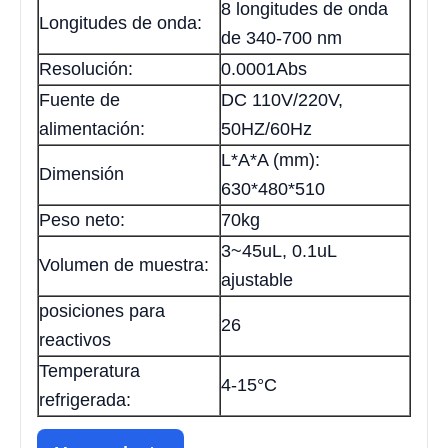
8 longitudes de onda
Longitudes de onda:
de 340-700 nm
Resolución:
0.0001Abs
Fuente de
DC 110V/220V,
alimentación:
50HZ/60Hz
L*A*A (mm):
Dimensión
630*480*510
Peso neto:
70kg
3~45uL, 0.1uL
Volumen de muestra:
ajustable
posiciones para
26
reactivos
Temperatura
4-15°C
refrigerada: