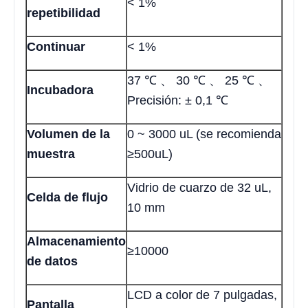
< 1%
repetibilidad
Continuar
< 1%
37 ℃ 、 30 ℃ 、 25 ℃ 、
Incubadora
Precisión: ± 0,1 ℃
Volumen de la
0 ~ 3000 uL (se recomienda
muestra
≥500uL)
Vidrio de cuarzo de 32 uL,
Celda de flujo
10 mm
Almacenamiento
≥10000
de datos
LCD a color de 7 pulgadas,
Pantalla